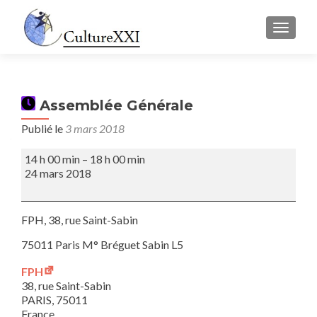
AFFICH
Assemblée Générale
Publié le
3 mars 2018
Assemblée
14 h 00 min
–
18 h 00 min
Générale
24 mars 2018
FPH, 38, rue Saint-Sabin
75011 Paris M° Bréguet Sabin L5
FPH
38, rue Saint-Sabin
PARIS
,
75011
France