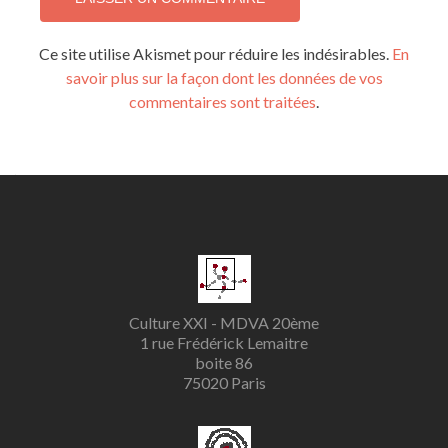
Ce site utilise Akismet pour réduire les indésirables.
En
savoir plus sur la façon dont les données de vos
commentaires sont traitées
.
Culture XXI - MDVA 20ème
1 rue Frédérick Lemaitre
boite 86
75020 Paris