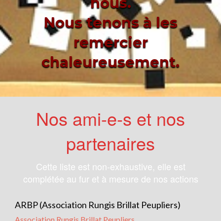
nous.
Nous tenons à les
remercier
chaleureusement.
Nos ami-e-s et nos
partenaires
Cette liste est non-exhaustive, elle est
complétée au fur et à mesure de nos actions
ARBP (Association Rungis Brillat Peupliers)
Association Rungis Brillat Peupliers