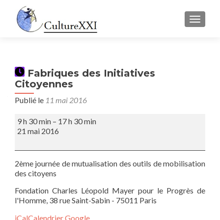
AFFICH
Fabriques des Initiatives
Citoyennes
Publié le
11 mai 2016
Fabriques
9 h 30 min
–
17 h 30 min
des
21 mai 2016
Initiatives
Citoyennes
2ème journée de mutualisation des outils de mobilisation
des citoyens
Fondation Charles Léopold Mayer pour le Progrès de
l'Homme, 38 rue Saint-Sabin - 75011 Paris
iCal
Calendrier Google