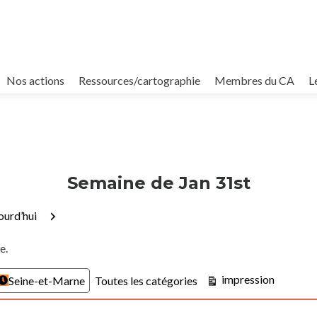
Nos actions
Ressources/cartographie
Membres du CA
L
Semaine de Jan 31st
édent
Suivant
ourd’hui
e.
Vue
impression
Seine-et-Marne
Toutes les catégories