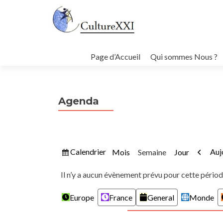
Aller
au
Page d’Accueil
Qui sommes Nous ?
contenu
principal
Agenda
Vue
Préc
Calendrier
Auj
Mois
Semaine
Jour
Il n’y a aucun évènement prévu pour cette périod
Catégories
Europe
France
General
Monde