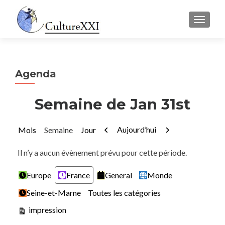
AFFICH
Agenda
Semaine de Jan 31st
Précédent
Suivant
Aujourd’hui
Mois
Semaine
Jour
Il n’y a aucun évènement prévu pour cette période.
Catégories
Europe
France
General
Monde
Seine-et-Marne
Toutes les catégories
Vue
impression