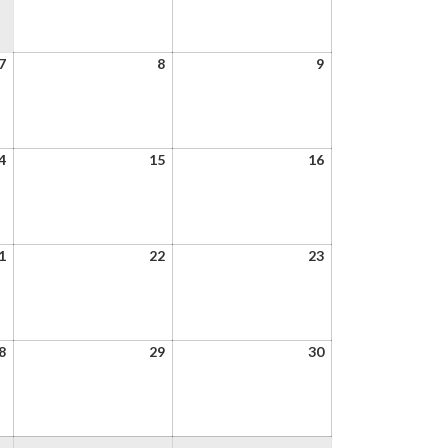
2022
2022
7
8
9
7
8
9
janvier
janvier
janvier
2022
2022
2022
14
15
16
4
15
16
janvier
janvier
janvier
2022
2022
2022
21
22
23
1
22
23
janvier
janvier
janvier
2022
2022
2022
28
29
30
8
29
30
janvier
janvier
janvier
2022
2022
2022