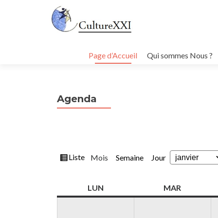
Aller
au
Page d’Accueil
Qui sommes Nous ?
contenu
principal
Agenda
Vue
Liste
Mois
Semaine
Jour
Mois
Année
en
LUNDI
MARDI
LUN
MAR