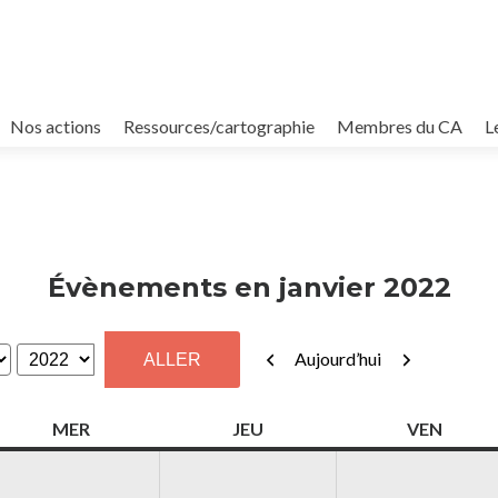
Nos actions
Ressources/cartographie
Membres du CA
L
Évènements en janvier 2022
Précédent
Suivant
Aujourd’hui
MERCREDI
JEUDI
VENDR
MER
JEU
VEN