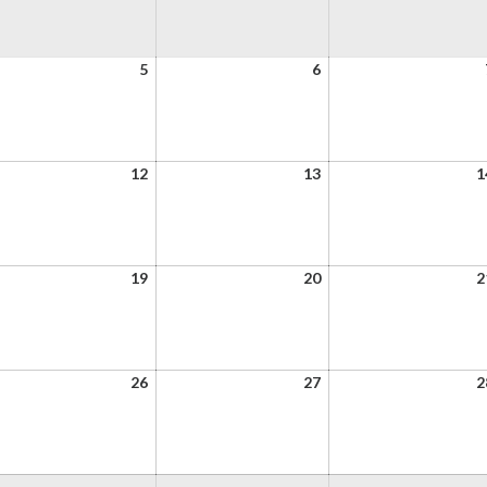
5
6
5
6
vier
janvier
janvier
22
2022
2022
12
13
12
13
1
vier
janvier
janvier
22
2022
2022
19
20
19
20
2
vier
janvier
janvier
22
2022
2022
26
27
26
27
2
vier
janvier
janvier
22
2022
2022