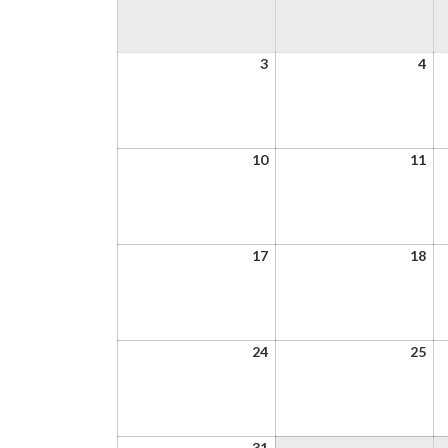
3
4
3
4
janvier
jan
2022
20
10
11
10
11
janvier
jan
2022
20
17
18
17
18
janvier
jan
2022
20
24
25
24
25
janvier
jan
2022
20
31
31