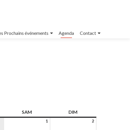
es Prochains événements
Agenda
Contact
EDI
SAMEDI
DIMANCHE
SAM
DIM
1
2
1
2
janvier
janvier