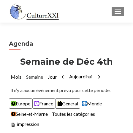
AFFICH
Agenda
Semaine de Déc 4th
Précédent
Suivant
Aujourd’hui
Mois
Semaine
Jour
Il n’y a aucun évènement prévu pour cette période.
Catégories
Europe
France
General
Monde
Seine-et-Marne
Toutes les catégories
Vue
impression