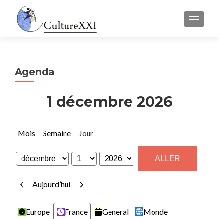
AFFICH
Agenda
1 décembre 2026
Mois
Semaine
Jour
Mois
Jour
Année
Précédent
Suivant
Aujourd’hui
Catégories
Europe
France
General
Monde