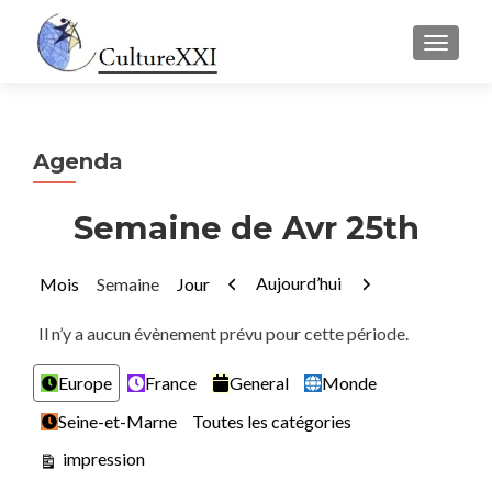
AFFICH
Agenda
Semaine de Avr 25th
Précédent
Suivant
Aujourd’hui
Mois
Semaine
Jour
Il n’y a aucun évènement prévu pour cette période.
Catégories
Europe
France
General
Monde
Seine-et-Marne
Toutes les catégories
Vue
impression