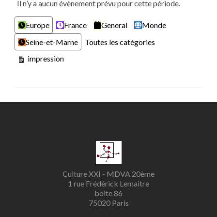
Il n’y a aucun évènement prévu pour cette période.
Catégories
Europe
France
General
Monde
Seine-et-Marne
Toutes les catégories
Vue
impression
Culture XXI - MDVA 20ème
1 rue Frédérick Lemaitre
boite 86
75020 Paris