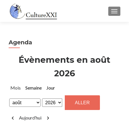
AFFICH
Agenda
Évènements en août
2026
Mois
Semaine
Jour
Mois
Année
Précédent
Suivant
Aujourd’hui