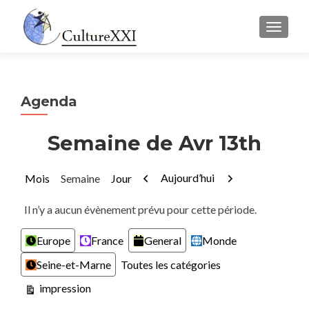
AFFICH
Agenda
Semaine de Avr 13th
Précédent
Suivant
Aujourd’hui
Mois
Semaine
Jour
Il n’y a aucun évènement prévu pour cette période.
Catégories
Europe
France
General
Monde
Seine-et-Marne
Toutes les catégories
Vue
impression