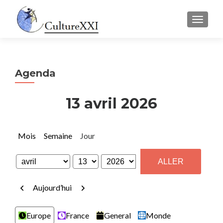
AFFICH
Agenda
13 avril 2026
Mois
Semaine
Jour
Mois
Jour
Année
Précédent
Suivant
Aujourd’hui
Catégories
Europe
France
General
Monde